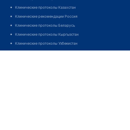
Клинические протоколы Казахстан
Клинические рекомендации Россия
Клинические протоколы Беларусь
Клинические протоколы Кыргызстан
Клинические протоколы Узбекистан
Клинические протоколы диагностики и лечения
Аптека на Камбар-Ата, 89/1
Обзоры мировой медицинской периодики
Позвонить
Заболевания: обзорные статьи
Новости здравоохранения
Медикаменты
Лабораторные показатели
Медицинские термины
Мобильные приложения
клиникам