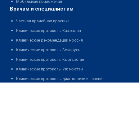
Мобильные приложения
врачам и специалистам
Частная врачебная практика
Клинические протоколы Казахстан
Клинические рекомендации Россия
Клинические протоколы Беларусь
Клинические протоколы Кыргызстан
Клинические протоколы Узбекистан
Клинические протоколы диагностики и лечения
Аптека "АК-КАЙЫН" на Толе би
Обзоры мировой медицинской периодики
Заболевания: обзорные статьи
Позвонить
Новости здравоохранения
Медикаменты
Лабораторные показатели
Медицинские термины