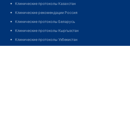
Клинические протоколы Казахстан
Клинические рекомендации Россия
Клинические протоколы Беларусь
Клинические протоколы Кыргызстан
Клинические протоколы Узбекистан
Клинические протоколы диагностики и лечения
Аптека "ФАРМСТОР" на ​Тоголок Молдо, 61
Обзоры мировой медицинской периодики
Заболевания: обзорные статьи
Новости здравоохранения
Медикаменты
Лабораторные показатели
Медицинские термины
Мобильные приложения
клиникам
МИС для клиники