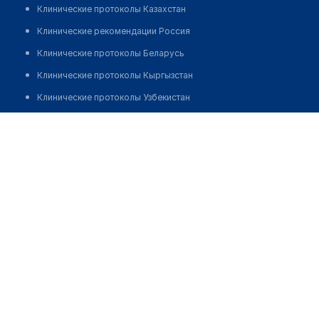
Клинические протоколы Казахстан
Клинические рекомендации Россия
Клинические протоколы Беларусь
Клинические протоколы Кыргызстан
Клинические протоколы Узбекистан
Клинические протоколы диагностики и лечения
Аптека №5 "НОВАЯ"
Обзоры мировой медицинской периодики
Позвонить
Заболевания: обзорные статьи
Новости здравоохранения
Медикаменты
Лабораторные показатели
Медицинские термины
Мобильные приложения
клиникам
МИС для клиники