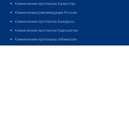
Клинические протоколы Казахстан
Клинические рекомендации Россия
Клинические протоколы Беларусь
Клинические протоколы Кыргызстан
Клинические протоколы Узбекистан
Клинические протоколы диагностики и лечения
Аптека "INKAR ФАРМ" на Назарбекова 214
Обзоры мировой медицинской периодики
Заболевания: обзорные статьи
Новости здравоохранения
Медикаменты
Лабораторные показатели
Медицинские термины
Мобильные приложения
клиникам
МИС для клиники