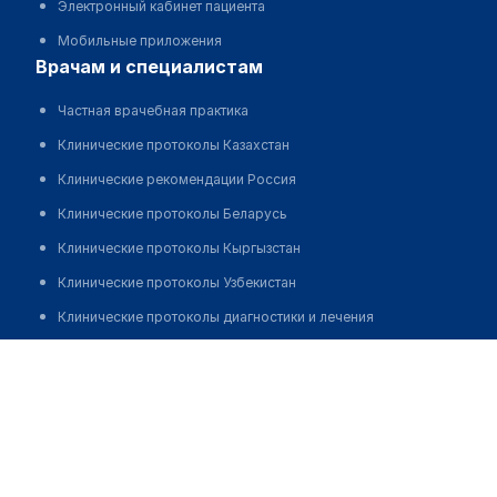
Электронный кабинет пациента
Мобильные приложения
врачам и специалистам
Частная врачебная практика
Клинические протоколы Казахстан
Клинические рекомендации Россия
Клинические протоколы Беларусь
Клинические протоколы Кыргызстан
Клинические протоколы Узбекистан
Клинические протоколы диагностики и лечения
Обзоры мировой медицинской периодики
Аптека на Кирова 35А
Заболевания: обзорные статьи
Позвонить
Новости здравоохранения
Медикаменты
Лабораторные показатели