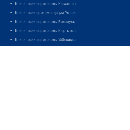
Клинические протоколы Казахстан
Клинические рекомендации Россия
Клинические протоколы Беларусь
Клинические протоколы Кыргызстан
Клинические протоколы Узбекистан
Клинические протоколы диагностики и лечения
Аптека №106/1 "БЕЛФАРМАЦИЯ"
Обзоры мировой медицинской периодики
Позвонить
Заболевания: обзорные статьи
Новости здравоохранения
Медикаменты
Лабораторные показатели
Медицинские термины
Мобильные приложения
клиникам
МИС для клиники