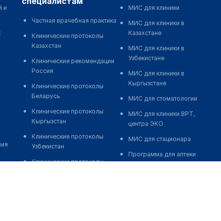
специалистам
й и
МИС для клиники
Частная врачебная практика
МИС для клиники в
к
Казахстане
Клинические протоколы
Казахстан
МИС для клиники в
Узбекистане
Клинические рекомендации
Россия
МИС для клиники в
Кыргызстане
Клинические протоколы
Беларусь
МИС для стоматологии
Клинические протоколы
МИС для клиники ВРТ,
Кыргызстан
центра ЭКО
Клинические протоколы
МИС для стационара
ния
Узбекистан
Программа для аптеки
Клинические протоколы
Автоматизация блока
диагностики и лечения
питания
Обзоры мировой
Реклама и продвижение
медицинской периодики
клиник
Заболевания: обзорные
Разработка сайта клиники