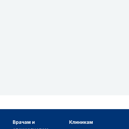
врачам и
клиникам