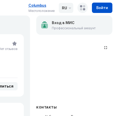
Columbus
Войти
RU
Местоположение
Вход в МИС
Профессиональный аккаунт
Нет отзывов
литься
КОНТАКТЫ