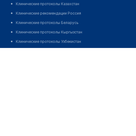
Клинические протоколы Казахстан
Клинические рекомендации Россия
Клинические протоколы Беларусь
Клинические протоколы Кыргызстан
Клинические протоколы Узбекистан
Клинические протоколы диагностики и лечения
Аптека "OZON" №5
Обзоры мировой медицинской периодики
Позвонить
Заболевания: обзорные статьи
Новости здравоохранения
Медикаменты
Лабораторные показатели
Медицинские термины
Мобильные приложения
клиникам
МИС для клиники