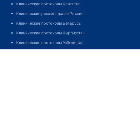
Клинические протоколы Казахстан
Клинические рекомендации Россия
Клинические протоколы Беларусь
Клинические протоколы Кыргызстан
Клинические протоколы Узбекистан
Клинические протоколы диагностики и лечения
Аптека №7 "РЕМЕДИКА"
Обзоры мировой медицинской периодики
Позвонить
Заболевания: обзорные статьи
Новости здравоохранения
Медикаменты
Лабораторные показатели
Медицинские термины
Мобильные приложения
клиникам
МИС для клиники