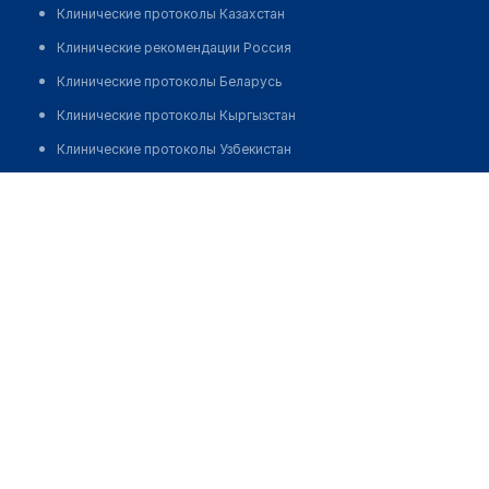
Клинические протоколы Казахстан
Клинические рекомендации Россия
Клинические протоколы Беларусь
Клинические протоколы Кыргызстан
Клинические протоколы Узбекистан
Клинические протоколы диагностики и лечения
Клинико-диагностическая лаборатория "ОЛИМП" на
Гете 3
Обзоры мировой медицинской периодики
Заболевания: обзорные статьи
Позвонить
Новости здравоохранения
Медикаменты
Лабораторные показатели
Медицинские термины
Мобильные приложения
клиникам
МИС для клиники