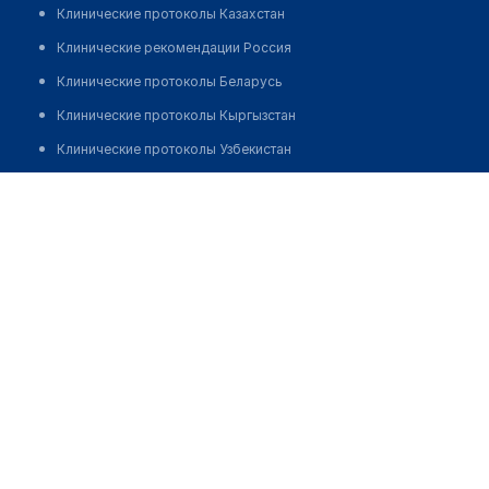
Клинические протоколы Казахстан
Клинические рекомендации Россия
Клинические протоколы Беларусь
Клинические протоколы Кыргызстан
Клинические протоколы Узбекистан
Клинические протоколы диагностики и лечения
Аптека "АЛЬФА МЕД" на Привокзальной
Обзоры мировой медицинской периодики
Позвонить
Заболевания: обзорные статьи
Новости здравоохранения
Медикаменты
Лабораторные показатели
Медицинские термины
Мобильные приложения
клиникам
МИС для клиники