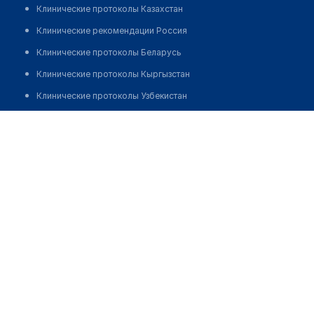
Клинические протоколы Казахстан
Клинические рекомендации Россия
Клинические протоколы Беларусь
Клинические протоколы Кыргызстан
Клинические протоколы Узбекистан
Клинические протоколы диагностики и лечения
Аптека №67 "ФАРМАЦИЯ"
Обзоры мировой медицинской периодики
Позвонить
Заболевания: обзорные статьи
Новости здравоохранения
Медикаменты
Лабораторные показатели
Медицинские термины
Мобильные приложения
клиникам
МИС для клиники