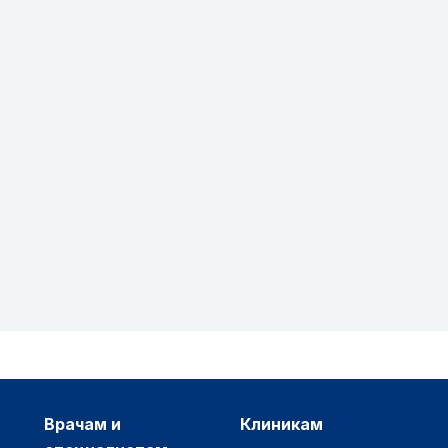
врачам и
клиникам