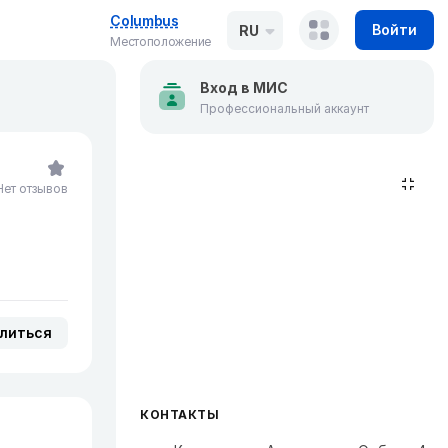
Columbus
Войти
RU
Местоположение
Вход в МИС
Профессиональный аккаунт
Нет отзывов
литься
КОНТАКТЫ