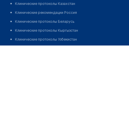
Клинические протоколы Казахстан
Клинические рекомендации Россия
Клинические протоколы Беларусь
Клинические протоколы Кыргызстан
Клинические протоколы Узбекистан
Клинические протоколы диагностики и лечения
Аптека "BUXMED"
Обзоры мировой медицинской периодики
Заболевания: обзорные статьи
Новости здравоохранения
Медикаменты
Лабораторные показатели
Медицинские термины
Мобильные приложения
клиникам
МИС для клиники