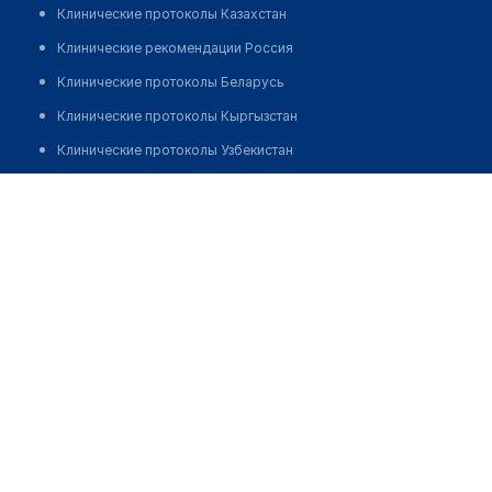
Клинические протоколы Казахстан
Клинические рекомендации Россия
Клинические протоколы Беларусь
Клинические протоколы Кыргызстан
Клинические протоколы Узбекистан
Клинические протоколы диагностики и лечения
Аптека "ДЕН САУЛЫК"
Обзоры мировой медицинской периодики
Позвонить
Заболевания: обзорные статьи
Новости здравоохранения
Медикаменты
Лабораторные показатели
Медицинские термины
Мобильные приложения
клиникам
МИС для клиники