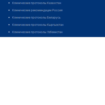
Клинические протоколы Казахстан
Клинические рекомендации Россия
Клинические протоколы Беларусь
Клинические протоколы Кыргызстан
Клинические протоколы Узбекистан
Клинические протоколы диагностики и лечения
Аптека "ФАРМАМИР" №47
Обзоры мировой медицинской периодики
Позвонить
Заболевания: обзорные статьи
Новости здравоохранения
Медикаменты
Лабораторные показатели
Медицинские термины
Мобильные приложения
клиникам
МИС для клиники