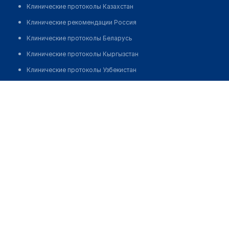
Клинические протоколы Казахстан
Клинические рекомендации Россия
Клинические протоколы Беларусь
Клинические протоколы Кыргызстан
Клинические протоколы Узбекистан
Клинические протоколы диагностики и лечения
Аптека №96 "ФАРМАЦИЯ"
Обзоры мировой медицинской периодики
Позвонить
Заболевания: обзорные статьи
Новости здравоохранения
Медикаменты
Лабораторные показатели
Медицинские термины
Мобильные приложения
клиникам
МИС для клиники