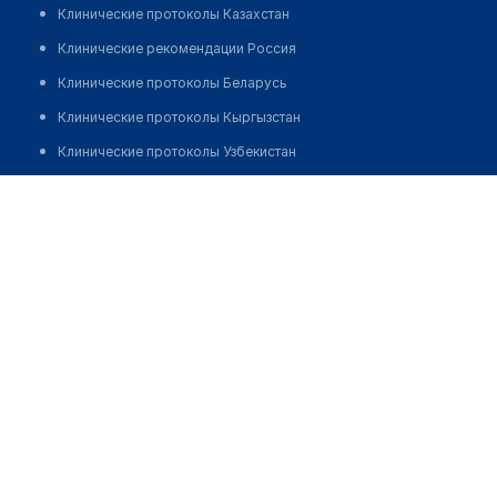
Клинические протоколы Казахстан
Клинические рекомендации Россия
Клинические протоколы Беларусь
Клинические протоколы Кыргызстан
Клинические протоколы Узбекистан
Клинические протоколы диагностики и лечения
Аптека "ОТ А ДО Я"
Обзоры мировой медицинской периодики
Позвонить
Заболевания: обзорные статьи
Новости здравоохранения
Медикаменты
Лабораторные показатели
Медицинские термины
Мобильные приложения
клиникам
МИС для клиники