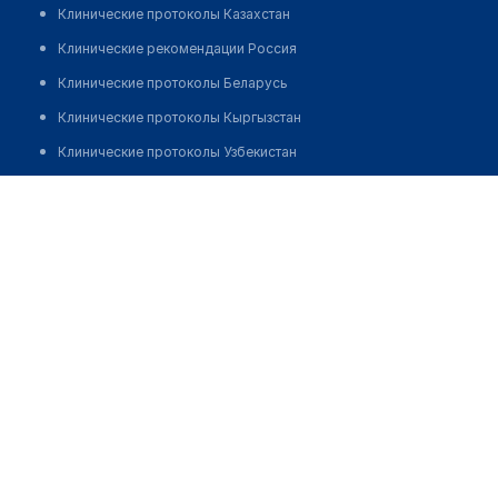
Клинические протоколы Казахстан
Клинические рекомендации Россия
Клинические протоколы Беларусь
Клинические протоколы Кыргызстан
Клинические протоколы Узбекистан
Клинические протоколы диагностики и лечения
Аптека №87 "ФАРМАЦИЯ"
Обзоры мировой медицинской периодики
Позвонить
Заболевания: обзорные статьи
Новости здравоохранения
Медикаменты
Лабораторные показатели
Медицинские термины
Мобильные приложения
клиникам
МИС для клиники