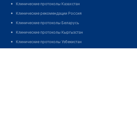
Клинические протоколы Казахстан
Клинические рекомендации Россия
Клинические протоколы Беларусь
Клинические протоколы Кыргызстан
Клинические протоколы Узбекистан
Клинические протоколы диагностики и лечения
Аптека №105 "INLEK"
Обзоры мировой медицинской периодики
Позвонить
Заболевания: обзорные статьи
Новости здравоохранения
Медикаменты
Лабораторные показатели
Медицинские термины
Мобильные приложения
клиникам
МИС для клиники