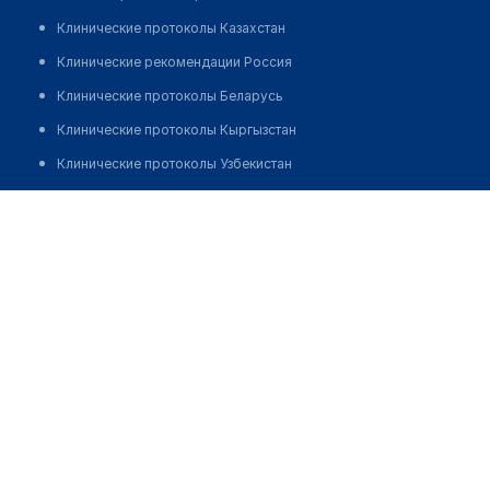
Клинические протоколы Казахстан
Клинические рекомендации Россия
Клинические протоколы Беларусь
Клинические протоколы Кыргызстан
Клинические протоколы Узбекистан
Клинические протоколы диагностики и лечения
Аптека "АДИС ФАРМ" на ​Манаса, 61
Обзоры мировой медицинской периодики
Позвонить
Заболевания: обзорные статьи
Новости здравоохранения
Медикаменты
Лабораторные показатели
Медицинские термины
Мобильные приложения
клиникам