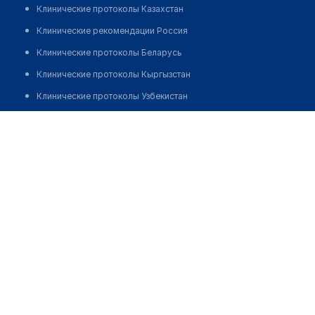
Клинические протоколы Казахстан
Клинические рекомендации Россия
Клинические протоколы Беларусь
Клинические протоколы Кыргызстан
Клинические протоколы Узбекистан
Клинические протоколы диагностики и лечения
Аптека "PHARMAHEALTH" на Саларе
Обзоры мировой медицинской периодики
Позвонить
Заболевания: обзорные статьи
Новости здравоохранения
Медикаменты
Лабораторные показатели
Медицинские термины
Мобильные приложения
клиникам
МИС для клиники