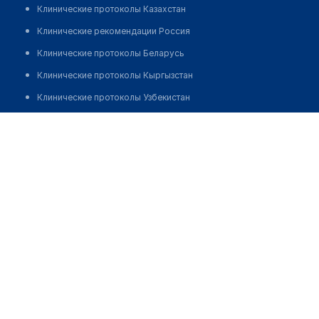
Клинические протоколы Казахстан
Клинические рекомендации Россия
Клинические протоколы Беларусь
Клинические протоколы Кыргызстан
Клинические протоколы Узбекистан
Клинические протоколы диагностики и лечения
Аптека на Абылай хана 49
Обзоры мировой медицинской периодики
Позвонить
Заболевания: обзорные статьи
Новости здравоохранения
Медикаменты
Лабораторные показатели
Медицинские термины
Мобильные приложения
клиникам
МИС для клиники