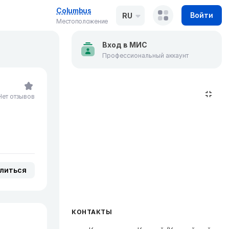
Columbus
Войти
RU
Местоположение
Вход в МИС
Профессиональный аккаунт
Нет отзывов
литься
КОНТАКТЫ