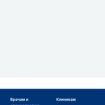
врачам и
клиникам