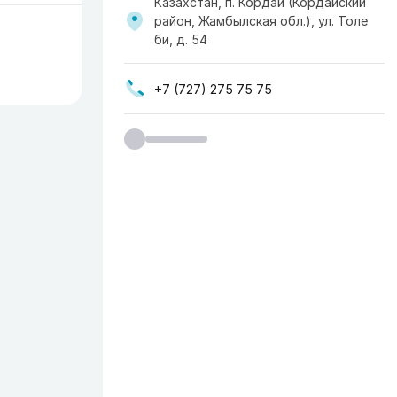
Казахстан, п. Кордай (Кордайский
район, Жамбылская обл.), ул. Толе
би, д. 54
+7 (727) 275 75 75