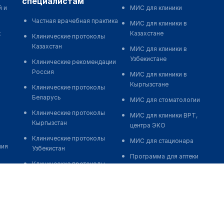
специалистам
й и
МИС для клиники
Частная врачебная практика
МИС для клиники в
к
Казахстане
Клинические протоколы
Казахстан
МИС для клиники в
Узбекистане
Клинические рекомендации
Россия
МИС для клиники в
Кыргызстане
Клинические протоколы
Беларусь
МИС для стоматологии
Клинические протоколы
МИС для клиники ВРТ,
Кыргызстан
центра ЭКО
Клинические протоколы
МИС для стационара
ния
Узбекистан
Программа для аптеки
Клинические протоколы
Автоматизация блока
диагностики и лечения
питания
Обзоры мировой
Реклама и продвижение
медицинской периодики
клиник
Заболевания: обзорные
Разработка сайта клиники