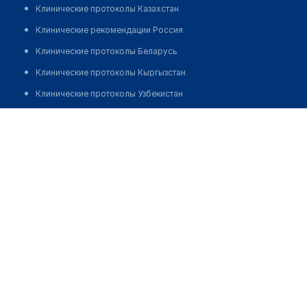
Клинические протоколы Казахстан
Клинические рекомендации Россия
Клинические протоколы Беларусь
Клинические протоколы Кыргызстан
Клинические протоколы Узбекистан
Клинические протоколы диагностики и лечения
Сеть салонов оптики "ОПТИКА ТУТ" на 7 ноября
Обзоры мировой медицинской периодики
Позвонить
Заболевания: обзорные статьи
Новости здравоохранения
Медикаменты
Лабораторные показатели
Медицинские термины
Мобильные приложения
клиникам
МИС для клиники