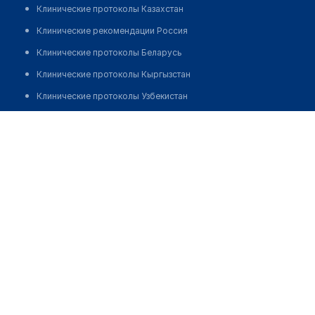
Клинические протоколы Казахстан
Клинические рекомендации Россия
Клинические протоколы Беларусь
Клинические протоколы Кыргызстан
Клинические протоколы Узбекистан
Клинические протоколы диагностики и лечения
Аптека №62 "ПЛАНЕТА ЗДОРОВЬЯ"
Обзоры мировой медицинской периодики
Позвонить
Заболевания: обзорные статьи
Новости здравоохранения
Медикаменты
Лабораторные показатели
Медицинские термины
Мобильные приложения
клиникам
МИС для клиники