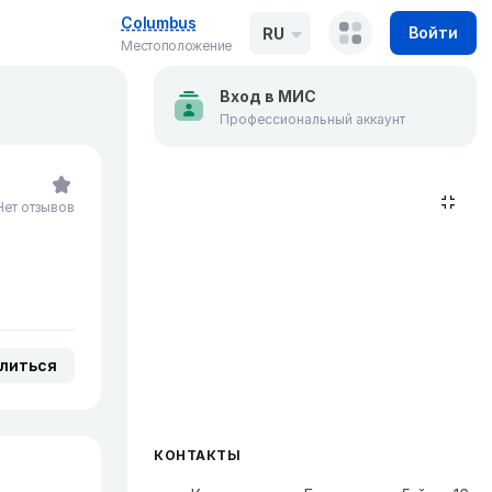
Columbus
Войти
RU
Местоположение
Вход в МИС
Профессиональный аккаунт
Нет отзывов
литься
КОНТАКТЫ