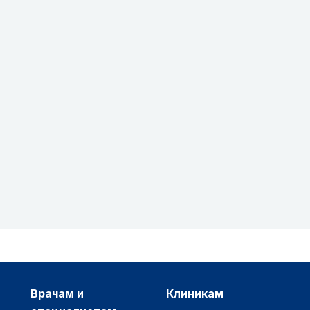
врачам и
клиникам