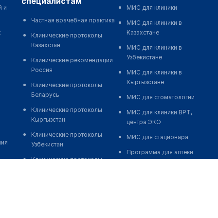
специалистам
й и
МИС для клиники
Частная врачебная практика
МИС для клиники в
к
Казахстане
Клинические протоколы
Казахстан
МИС для клиники в
Узбекистане
Клинические рекомендации
Россия
МИС для клиники в
Кыргызстане
Клинические протоколы
Беларусь
МИС для стоматологии
Клинические протоколы
МИС для клиники ВРТ,
Кыргызстан
центра ЭКО
Клинические протоколы
МИС для стационара
ния
Узбекистан
Программа для аптеки
Клинические протоколы
Автоматизация блока
диагностики и лечения
питания
Обзоры мировой
Реклама и продвижение
медицинской периодики
клиник
Заболевания: обзорные
Разработка сайта клиники