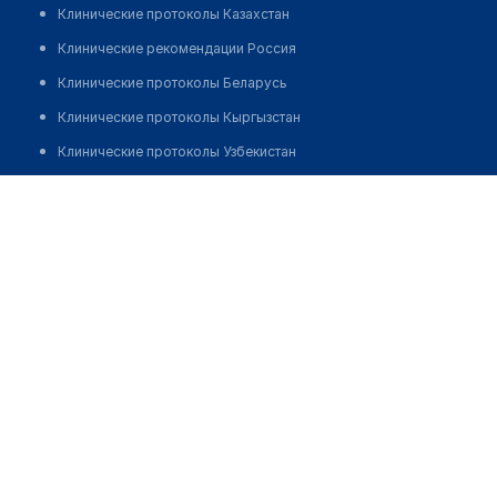
Клинические протоколы Казахстан
Клинические рекомендации Россия
Клинические протоколы Беларусь
Клинические протоколы Кыргызстан
Клинические протоколы Узбекистан
Клинические протоколы диагностики и лечения
Аптека №1 "ADEL"
Обзоры мировой медицинской периодики
Позвонить
Заболевания: обзорные статьи
Новости здравоохранения
Медикаменты
Лабораторные показатели
Медицинские термины
Мобильные приложения
клиникам
МИС для клиники