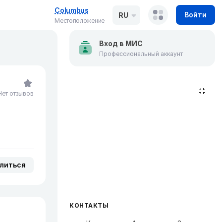
Columbus
Войти
RU
Местоположение
Вход в МИС
Профессиональный аккаунт
Нет отзывов
литься
КОНТАКТЫ