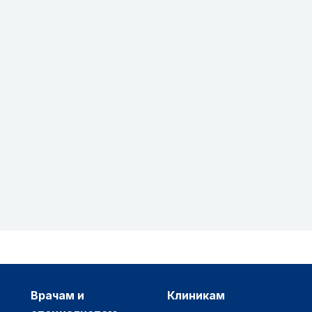
врачам и
клиникам