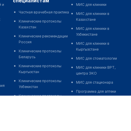
специалистам
й и
МИС для клиники
Частная врачебная практика
МИС для клиники в
к
Казахстане
Клинические протоколы
Казахстан
МИС для клиники в
Узбекистане
Клинические рекомендации
Россия
МИС для клиники в
Кыргызстане
Клинические протоколы
Беларусь
МИС для стоматологии
Клинические протоколы
МИС для клиники ВРТ,
Кыргызстан
центра ЭКО
Клинические протоколы
МИС для стационара
ния
Узбекистан
Программа для аптеки
Клинические протоколы
Автоматизация блока
диагностики и лечения
питания
Обзоры мировой
Реклама и продвижение
медицинской периодики
клиник
Заболевания: обзорные
Разработка сайта клиники