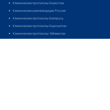
Клинические протоколы Казахстан
Клинические рекомендации Россия
Клинические протоколы Беларусь
Клинические протоколы Кыргызстан
Клинические протоколы Узбекистан
Клинические протоколы диагностики и лечения
Аптека "ASADBEK KELAJAK SAVDO"
Обзоры мировой медицинской периодики
Позвонить
Заболевания: обзорные статьи
Новости здравоохранения
Медикаменты
Лабораторные показатели
Медицинские термины
Мобильные приложения
клиникам
МИС для клиники