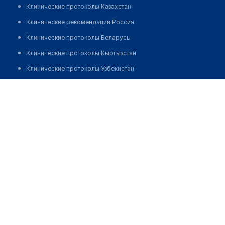
Клинические протоколы Казахстан
Клинические рекомендации Россия
Клинические протоколы Беларусь
Клинические протоколы Кыргызстан
Клинические протоколы Узбекистан
Клинические протоколы диагностики и лечения
Аптека на ​Молдокулова, 24/2
Обзоры мировой медицинской периодики
Заболевания: обзорные статьи
Новости здравоохранения
Медикаменты
Лабораторные показатели
Медицинские термины
Мобильные приложения
клиникам
МИС для клиники