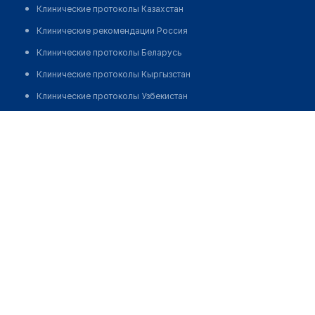
Клинические протоколы Казахстан
Клинические рекомендации Россия
Клинические протоколы Беларусь
Клинические протоколы Кыргызстан
Клинические протоколы Узбекистан
Клинические протоколы диагностики и лечения
Аптека "АЙЖАН КОМПАНИ" на Омур-Кёчу, 234
Обзоры мировой медицинской периодики
Позвонить
Заболевания: обзорные статьи
Новости здравоохранения
Медикаменты
Лабораторные показатели
Медицинские термины
Мобильные приложения
клиникам
МИС для клиники