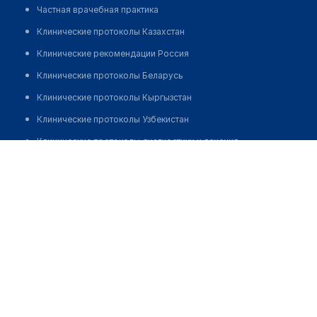
Частная врачебная практика
Клинические протоколы Казахстан
Клинические рекомендации Россия
Клинические протоколы Беларусь
Клинические протоколы Кыргызстан
Клинические протоколы Узбекистан
Клинические протоколы диагностики и лечения
Аптека "НИЛУФАР ЗАХРО ФАРМ"
Обзоры мировой медицинской периодики
Позвонить
Заболевания: обзорные статьи
Новости здравоохранения
Медикаменты
Лабораторные показатели
Медицинские термины
Мобильные приложения
клиникам