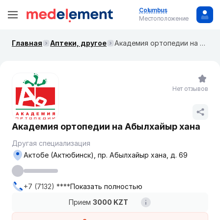
Columbus
Местоположение
Главная
Аптеки, другое
Академия ортопедии на Абылхайыр хана
Нет отзывов
Академия ортопедии на Абылхайыр хана
Другая специализация
Актобе (Актюбинск), пр. Абылхайыр хана, д. 69
+7 (7132) ****
Показать полностью
Прием
3000 KZT