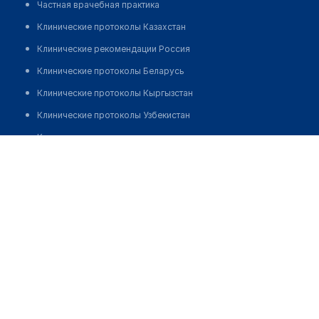
Частная врачебная практика
Клинические протоколы Казахстан
Клинические рекомендации Россия
Клинические протоколы Беларусь
Клинические протоколы Кыргызстан
Клинические протоколы Узбекистан
Клинические протоколы диагностики и лечения
Академия ортопедии на Абылхайыр хана
Обзоры мировой медицинской периодики
Позвонить
Заболевания: обзорные статьи
Новости здравоохранения
Медикаменты
Лабораторные показатели
Медицинские термины
Мобильные приложения
клиникам