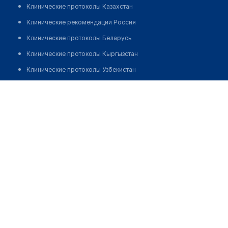
Клинические протоколы Казахстан
Клинические рекомендации Россия
Клинические протоколы Беларусь
Клинические протоколы Кыргызстан
Клинические протоколы Узбекистан
Клинические протоколы диагностики и лечения
Аптека "OXY MED" в ТТЗ-1
Обзоры мировой медицинской периодики
Позвонить
Заболевания: обзорные статьи
Новости здравоохранения
Медикаменты
Лабораторные показатели
Медицинские термины
Мобильные приложения
клиникам
МИС для клиники