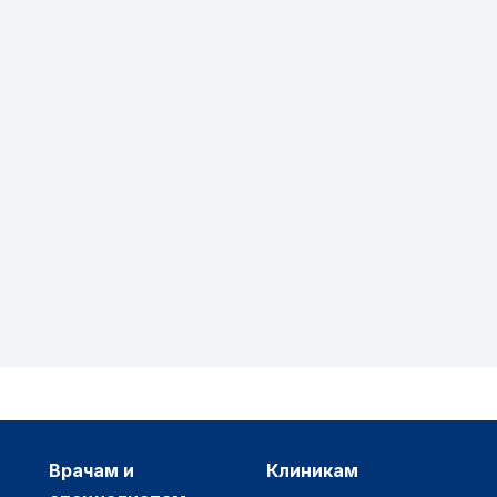
врачам и
клиникам