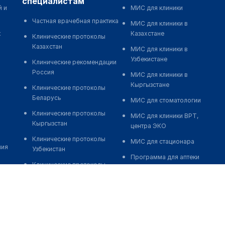
специалистам
й и
МИС для клиники
Частная врачебная практика
МИС для клиники в
к
Казахстане
Клинические протоколы
Казахстан
МИС для клиники в
Узбекистане
Клинические рекомендации
Россия
МИС для клиники в
Кыргызстане
Клинические протоколы
Беларусь
МИС для стоматологии
Клинические протоколы
МИС для клиники ВРТ,
Кыргызстан
центра ЭКО
Клинические протоколы
МИС для стационара
ния
Узбекистан
Программа для аптеки
Клинические протоколы
Автоматизация блока
диагностики и лечения
питания
Обзоры мировой
Реклама и продвижение
медицинской периодики
клиник
Заболевания: обзорные
Разработка сайта клиники