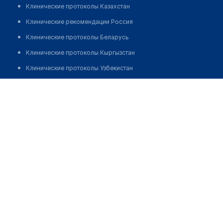
Клинические протоколы Казахстан
Клинические рекомендации Россия
Клинические протоколы Беларусь
Клинические протоколы Кыргызстан
Клинические протоколы Узбекистан
Клинические протоколы диагностики и лечения
Аптека "БИМЕД ФАРМ" №450
Обзоры мировой медицинской периодики
Позвонить
Заболевания: обзорные статьи
Новости здравоохранения
Медикаменты
Лабораторные показатели
Медицинские термины
Мобильные приложения
клиникам
МИС для клиники