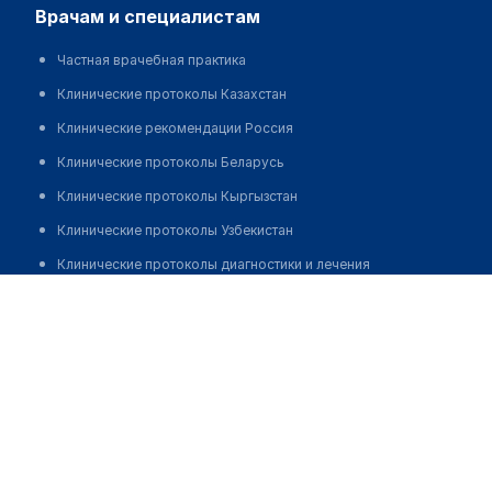
врачам и специалистам
Частная врачебная практика
Клинические протоколы Казахстан
Клинические рекомендации Россия
Клинические протоколы Беларусь
Клинические протоколы Кыргызстан
Клинические протоколы Узбекистан
Клинические протоколы диагностики и лечения
Клинико-диагностическая лаборатория "ОЛИМП" на
Обзоры мировой медицинской периодики
Амангельды
Заболевания: обзорные статьи
Позвонить
Новости здравоохранения
Медикаменты
Лабораторные показатели
Медицинские термины