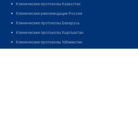
Клинические протоколы Казахстан
Клинические рекомендации Россия
Клинические протоколы Беларусь
Клинические протоколы Кыргызстан
Клинические протоколы Узбекистан
Клинические протоколы диагностики и лечения
Аптека №58/2 "БЕЛФАРМАЦИЯ"
Обзоры мировой медицинской периодики
Позвонить
Заболевания: обзорные статьи
Новости здравоохранения
Медикаменты
Лабораторные показатели
Медицинские термины
Мобильные приложения
клиникам
МИС для клиники