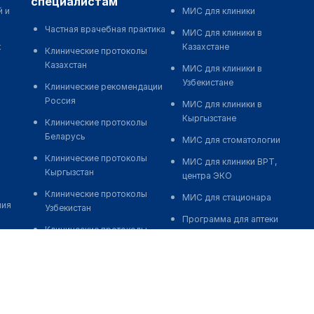
специалистам
й и
МИС для клиники
Частная врачебная практика
МИС для клиники в
к
Казахстане
Клинические протоколы
Казахстан
МИС для клиники в
Узбекистане
Клинические рекомендации
Россия
МИС для клиники в
Кыргызстане
Клинические протоколы
Беларусь
МИС для стоматологии
Клинические протоколы
МИС для клиники ВРТ,
Кыргызстан
центра ЭКО
Клинические протоколы
МИС для стационара
ния
Узбекистан
Программа для аптеки
Клинические протоколы
Автоматизация блока
диагностики и лечения
питания
Обзоры мировой
Реклама и продвижение
медицинской периодики
клиник
Заболевания: обзорные
Разработка сайта клиники