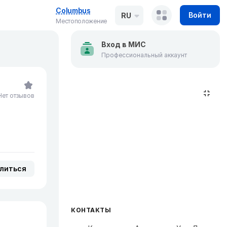
Columbus
Войти
RU
Местоположение
Вход в МИС
Профессиональный аккаунт
Нет отзывов
литься
КОНТАКТЫ