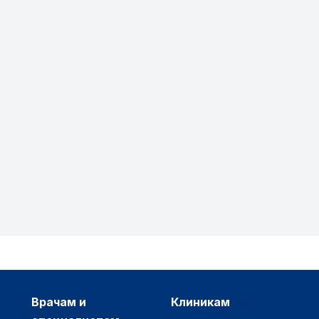
врачам и
клиникам