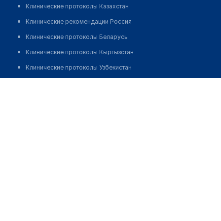
Клинические протоколы Казахстан
Клинические рекомендации Россия
Клинические протоколы Беларусь
Клинические протоколы Кыргызстан
Клинические протоколы Узбекистан
Клинические протоколы диагностики и лечения
Аптека "МУСТАФО ФАРМ САВДО"
Обзоры мировой медицинской периодики
Позвонить
Заболевания: обзорные статьи
Новости здравоохранения
Медикаменты
Лабораторные показатели
Медицинские термины
Мобильные приложения
клиникам
МИС для клиники