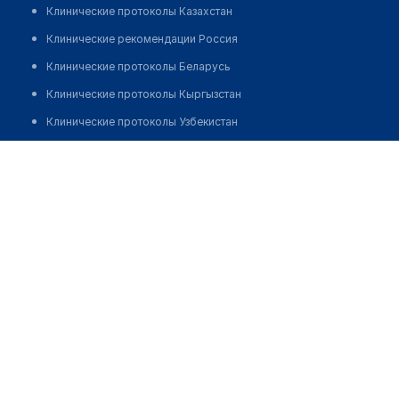
Клинические протоколы Казахстан
Клинические рекомендации Россия
Клинические протоколы Беларусь
Клинические протоколы Кыргызстан
Клинические протоколы Узбекистан
Клинические протоколы диагностики и лечения
Аптека "LUQMONI HASAN"
Обзоры мировой медицинской периодики
Позвонить
Заболевания: обзорные статьи
Новости здравоохранения
Медикаменты
Лабораторные показатели
Медицинские термины
Мобильные приложения
клиникам
МИС для клиники