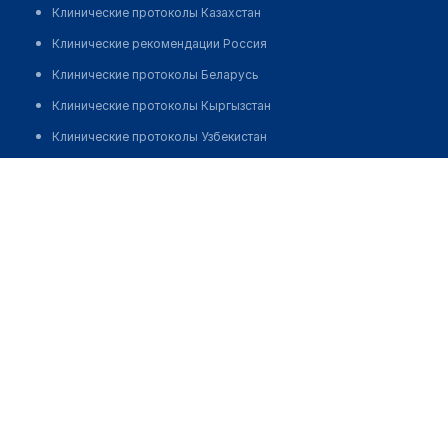
Клинические протоколы Казахстан
Клинические рекомендации Россия
Клинические протоколы Беларусь
Клинические протоколы Кыргызстан
Клинические протоколы Узбекистан
Клинические протоколы диагностики и лечения
Аптека "ОТ А ДО Я" в мкр 26
Обзоры мировой медицинской периодики
Позвонить
Заболевания: обзорные статьи
Новости здравоохранения
Медикаменты
Лабораторные показатели
Медицинские термины
Мобильные приложения
клиникам
МИС для клиники