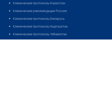
Клинические протоколы Казахстан
Клинические рекомендации Россия
Клинические протоколы Беларусь
Клинические протоколы Кыргызстан
Клинические протоколы Узбекистан
Клинические протоколы диагностики и лечения
Аптека "EUROPHARMA"
Обзоры мировой медицинской периодики
Заболевания: обзорные статьи
Новости здравоохранения
Медикаменты
Лабораторные показатели
Медицинские термины
Мобильные приложения
клиникам
МИС для клиники