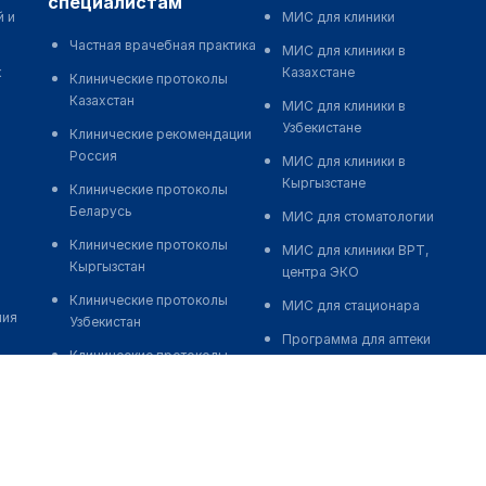
специалистам
й и
МИС для клиники
Частная врачебная практика
МИС для клиники в
к
Казахстане
Клинические протоколы
Казахстан
МИС для клиники в
Узбекистане
Клинические рекомендации
Россия
МИС для клиники в
Кыргызстане
Клинические протоколы
Беларусь
МИС для стоматологии
Клинические протоколы
МИС для клиники ВРТ,
Кыргызстан
центра ЭКО
Клинические протоколы
МИС для стационара
ния
Узбекистан
Программа для аптеки
Клинические протоколы
Автоматизация блока
диагностики и лечения
питания
Обзоры мировой
Реклама и продвижение
медицинской периодики
клиник
Заболевания: обзорные
Разработка сайта клиники