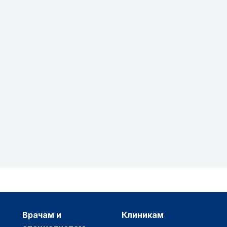
врачам и
клиникам