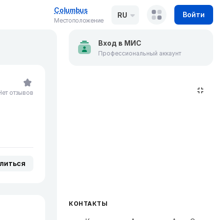
Columbus
Войти
RU
Местоположение
Вход в МИС
Профессиональный аккаунт
Нет отзывов
литься
КОНТАКТЫ