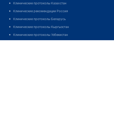
Клинические протоколы Казахстан
Клинические рекомендации Россия
Клинические протоколы Беларусь
Клинические протоколы Кыргызстан
Клинические протоколы Узбекистан
Клинические протоколы диагностики и лечения
​Аптека "НЕМАН-ФАРМ" № 73
Обзоры мировой медицинской периодики
Позвонить
Заболевания: обзорные статьи
Новости здравоохранения
Медикаменты
Лабораторные показатели
Медицинские термины
Мобильные приложения
клиникам
МИС для клиники