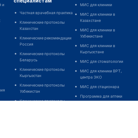
специалистам
й и
МИС для клиники
Частная врачебная практика
МИС для клиники в
к
Казахстане
Клинические протоколы
Казахстан
МИС для клиники в
Узбекистане
Клинические рекомендации
Россия
МИС для клиники в
Кыргызстане
Клинические протоколы
Беларусь
МИС для стоматологии
Клинические протоколы
МИС для клиники ВРТ,
Кыргызстан
центра ЭКО
Клинические протоколы
МИС для стационара
ния
Узбекистан
Программа для аптеки
Клинические протоколы
Автоматизация блока
диагностики и лечения
питания
Обзоры мировой
Реклама и продвижение
медицинской периодики
клиник
Заболевания: обзорные
Разработка сайта клиники