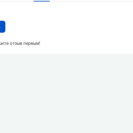
в
шите отзыв первым!