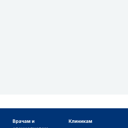
врачам и
клиникам