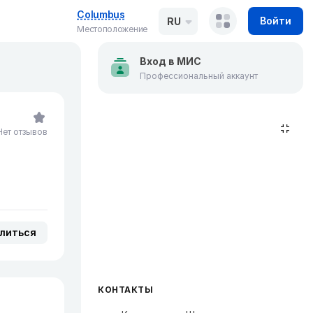
Columbus
Войти
RU
Местоположение
Вход в МИС
Профессиональный аккаунт
Нет отзывов
литься
КОНТАКТЫ