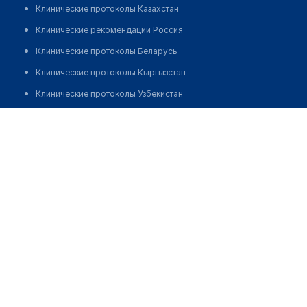
Клинические протоколы Казахстан
Клинические рекомендации Россия
Клинические протоколы Беларусь
Клинические протоколы Кыргызстан
Клинические протоколы Узбекистан
Клинические протоколы диагностики и лечения
Аптека на Караш батыра 117
Обзоры мировой медицинской периодики
Заболевания: обзорные статьи
Новости здравоохранения
Медикаменты
Лабораторные показатели
Медицинские термины
Мобильные приложения
клиникам
МИС для клиники