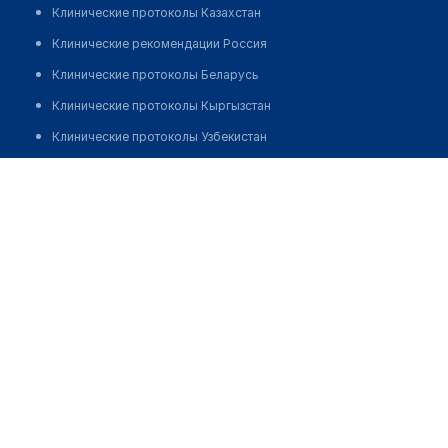
Клинические протоколы Казахстан
Клинические рекомендации Россия
Клинические протоколы Беларусь
Клинические протоколы Кыргызстан
Клинические протоколы Узбекистан
Клинические протоколы диагностики и лечения
Аптека на Шекспира 41 (Первомайский)
Обзоры мировой медицинской периодики
Позвонить
Заболевания: обзорные статьи
Новости здравоохранения
Медикаменты
Лабораторные показатели
Медицинские термины
Мобильные приложения
клиникам
МИС для клиники